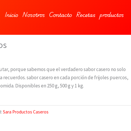
Inicio
Nosotros
Contacto
Recetas
productos
os
sfrutar, porque sabemos que el verdadero sabor casero no solo
recuerdos. sabor casero en cada porción de frijoles puercos,
omida. Disponibles en 250 g, 500 g y 1 kg.
d:
Sara Productos Caseros