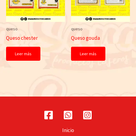
queso
queso
Queso chester
Queso gouda
Leer más
Leer más
Inicio