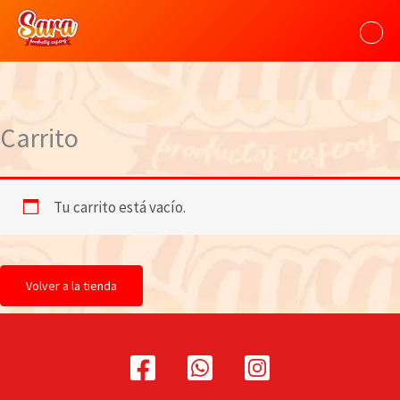
Ir
al
contenido
Carrito
Tu carrito está vacío.
Volver a la tienda